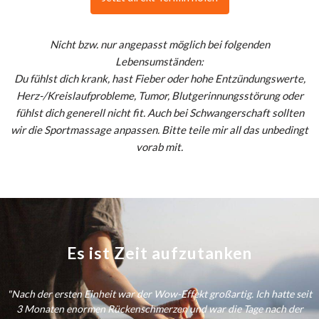
Nicht bzw. nur angepasst möglich bei folgenden
Lebensumständen:
Du fühlst dich krank, hast Fieber oder hohe Entzündungswerte,
Herz-/Kreislaufprobleme, Tumor, Blutgerinnungsstörung oder
fühlst dich generell nicht fit. Auch bei Schwangerschaft sollten
wir die Sportmassage anpassen. Bitte teile mir all das unbedingt
vorab mit.
Es ist Zeit aufzutanken
"Nach der ersten Einheit war der Wow-Effekt großartig. Ich hatte seit
3 Monaten enormen Rückenschmerzen und war die Tage nach der