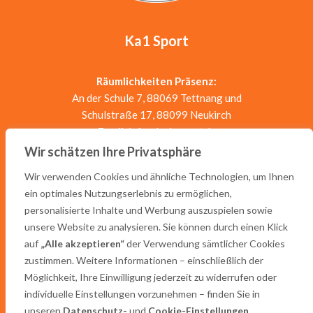
Ka1 Sport
Räumlichkeiten Präsenz:
An der Schule 7, 88069 Tettnang und
Schulstraße 17, 88099 Neukirch
Email:
info@ka1-sport.de
Telefon:
0157-58181027
Wir schätzen Ihre Privatsphäre
Wir verwenden Cookies und ähnliche Technologien, um Ihnen
ein optimales Nutzungserlebnis zu ermöglichen,
personalisierte Inhalte und Werbung auszuspielen sowie
unsere Website zu analysieren. Sie können durch einen Klick
auf
„Alle akzeptieren“
der Verwendung sämtlicher Cookies
zustimmen. Weitere Informationen – einschließlich der
Allgemeine Geschäftsbedingungen
Möglichkeit, Ihre Einwilligung jederzeit zu widerrufen oder
Impressum
individuelle Einstellungen vorzunehmen – finden Sie in
Datenschutz
unseren
Datenschutz-
und
Cookie-Einstellungen
.