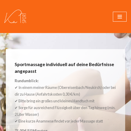
Zum
Inhalt
springen
Sportmassage individuell auf deine Bedürfnisse
angepasst
Rundumblick:
✔ In einem meiner Räume (Obereisenbach/Neukirch) oder bei
dir zu Hause (Anfahrtskosten 0,30 €/km)
✔ Bitte bring ein großes und kleines Handtuch mit
✔ Sorge für ausreichend Flüssigkeit über den Tag hinweg (min.
2 Liter Wasser)
✔ Eine kurze Anamnese findet vor jeder Massage statt
75,00 €/50 Minuten