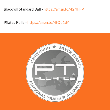
Blackroll Standard Ball -
https://amzn.to/42NIiFP
Pilates Rolle -
https://amzn.to/4tQo1dY