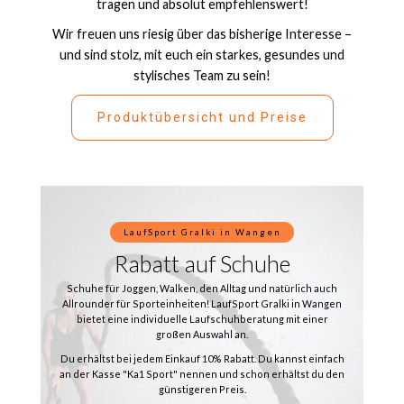
tragen und absolut empfehlenswert!
Wir freuen uns riesig über das bisherige Interesse –
und sind stolz, mit euch ein starkes, gesundes und
stylisches Team zu sein!
Produktübersicht und Preise
LaufSport Gralki in Wangen
Rabatt auf Schuhe
Schuhe für Joggen, Walken, den Alltag und natürlich auch
Allrounder für Sporteinheiten! LaufSport Gralki in Wangen
bietet eine individuelle Laufschuhberatung mit einer
großen Auswahl an.
Du erhältst bei jedem Einkauf 10% Rabatt. Du kannst einfach
an der Kasse "Ka1 Sport" nennen und schon erhältst du den
günstigeren Preis.