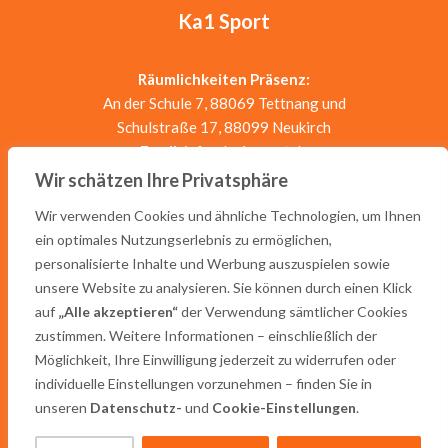
Ka1 Sport
Räumlichkeiten Präsenz:
An der Schule 7, 88069 Tettnang und
Schulstraße 17, 88099 Neukirch
Email:
info@ka1-sport.de
Telefon:
0157-58181027
Wir schätzen Ihre Privatsphäre
Wir verwenden Cookies und ähnliche Technologien, um Ihnen
ein optimales Nutzungserlebnis zu ermöglichen,
personalisierte Inhalte und Werbung auszuspielen sowie
unsere Website zu analysieren. Sie können durch einen Klick
auf
„Alle akzeptieren“
der Verwendung sämtlicher Cookies
zustimmen. Weitere Informationen – einschließlich der
Allgemeine Geschäftsbedingungen
Möglichkeit, Ihre Einwilligung jederzeit zu widerrufen oder
Impressum
individuelle Einstellungen vorzunehmen – finden Sie in
Datenschutz
unseren
Datenschutz-
und
Cookie-Einstellungen
.